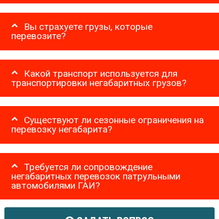
Вы страхуете грузы, которые
перевозите?
Какой транспорт используется для
транспортировки негабаритных грузов?
Существуют ли сезонные ограничения на
перевозку негабарита?
Требуется ли сопровождение
негабаритных перевозок патрульными
автомобилями ГАИ?