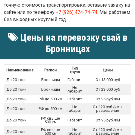
точную стоимость транспортировки, оставьте заявку на
сайте или по телефону
+7 (926) 474-74-74
. Мы работаем
без выходных круглый год.
Цены на перевозку свай в
Бронницах
Тип
Наименование
Регион
Цены
груза
До 20 тонн
Бронницы
Габарит
От 13 000 руб
Не
До 20 тонн
Бронницы
От 23 000 руб
габарит
До 20 тонн
РФ до 500 км
Габарит
От 95 руб./км
Не
От 120 руб./км +
До 20 тонн
РФ до 500 км
габарит
разрешение
РФ свыше
До 20 тонн
Габарит
От 95 руб./км
500 км
РФ свыше
Не
От 120 руб./км +
До 20 тонн
500 км
габарит
разрешение