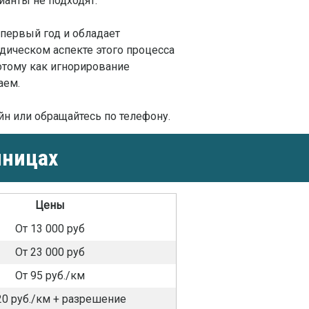
анты не подходят.
 первый год и обладает
ическом аспекте этого процесса
отому как игнорирование
аем.
айн или обращайтесь по телефону.
нницах
Цены
От 13 000 руб
От 23 000 руб
От 95 руб./км
20 руб./км + разрешение