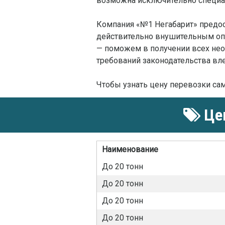
возможна исключительно специа
Компания «№1 Негабарит» предо
действительно внушительным опы
— поможем в получении всех нео
требований законодательства вл
Чтобы узнать цену перевозки сам
Цен
Наименование
До 20 тонн
До 20 тонн
До 20 тонн
До 20 тонн