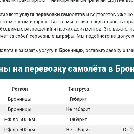
льным транспортом — низкорамными тралами. Другие вари
ставляет
услуги перевозки самолетов
и вертолетов уже не
том в этом вопросе. Также мы отлично подкованы в юрид
бходимых разрешений и прочих документов. Это важно, п
ечет за собой серьезные штрафы. Мы подобного не допуск
олета и заказать услугу в
Бронницах
, оставьте заявку онл
ы на перевозку самолёта в Бро
Регион
Тип груза
Бронницы
Габарит
Бронницы
Не габарит
РФ до 500 км
Габарит
РФ до 500 км
Не габарит
От 1